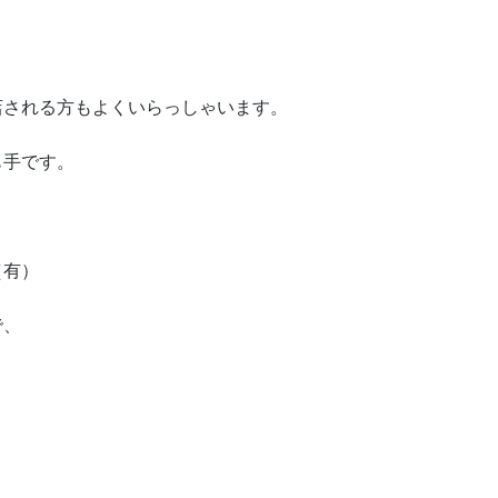
店される方もよくいらっしゃいます。
も手です。
（有）
で、
！