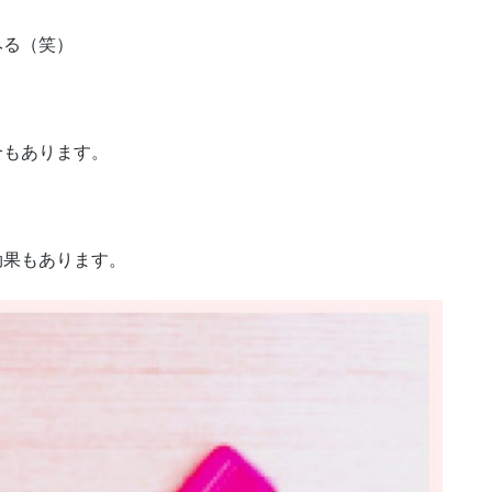
みる（笑）
、
合もあります。
、
効果もあります。