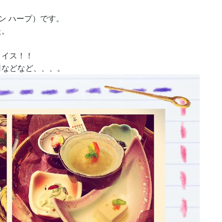
ザイン ハープ）です。
た。
。
ョイス！！
司などなど、、、。