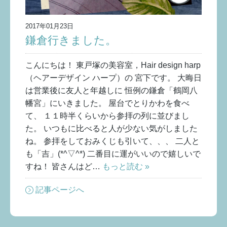
2017年01月23日
鎌倉行きました。
こんにちは！ 東戸塚の美容室，Hair design harp
（ヘアーデザイン ハープ）の 宮下です。 大晦日
は営業後に友人と年越しに 恒例の鎌倉「鶴岡八
幡宮」にいきました。 屋台でとりかわを食べ
て、 １１時半くらいから参拝の列に並びまし
た。 いつもに比べると人が少ない気がしました
ね。 参拝をしておみくじも引いて、、、 二人と
も「吉」(*^▽^*) 二番目に運がいいので嬉しいで
すね！ 皆さんはど…
もっと読む »
記事ページへ