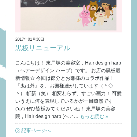
2017年01月30日
黒板リニューアル
こんにちは！ 東戸塚の美容室，Hair design harp
（ヘアーデザイン ハープ）です。 お店の黒板最
新情報☆ 今回は節分とお雛様のコラボ作品！
『鬼は外』を、お雛様達がしています（＾◇
＾） 斬新（笑） 相変わらず、すごい画力！ 可愛
いうえに何を表現しているかが一目瞭然です
(‘ω’) ぜひ皆様みてくださいね！ 東戸塚の美容
院，Hair design harp (ヘア…
もっと読む »
記事ページへ