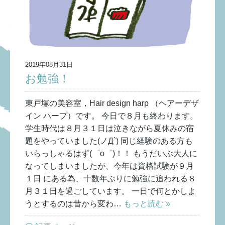
2019年08月31日
お勉強！
東戸塚の美容室，Hair design harp （ヘアーデザ
イン ハープ）です。 今日で８月も終わります。
学生時代は８月３１日は泣きながら夏休みの宿
題をやっていました(ノД`) 同じ経験のある方も
いらっしゃるはず(゜o゜)！！ もうだいぶ大人に
なってしまいましたが、今年は資格試験が９月
１日 にある為、十数年ぶりに勉強に追われる８
月３１日を過ごしています。 一日で何とかしよ
うとするのは昔から変わ…
もっと読む »