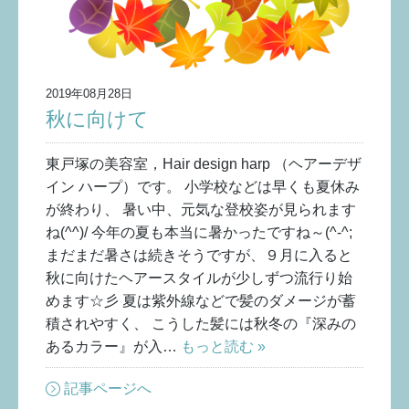
2019年08月28日
秋に向けて
東戸塚の美容室，Hair design harp （ヘアーデザ
イン ハープ）です。 小学校などは早くも夏休み
が終わり、 暑い中、元気な登校姿が見られます
ね(^^)/ 今年の夏も本当に暑かったですね～(^-^;
まだまだ暑さは続きそうですが、９月に入ると
秋に向けたヘアースタイルが少しずつ流行り始
めます☆彡 夏は紫外線などで髪のダメージが蓄
積されやすく、 こうした髪には秋冬の『深みの
あるカラー』が入…
もっと読む »
記事ページへ