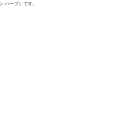
ザイン ハープ）です。
て