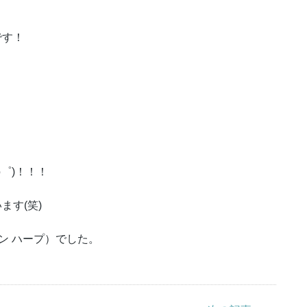
です！
゜)！！！
ます(笑)
ザイン ハープ）でした。