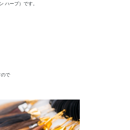
ザイン ハープ）です。
り
すので