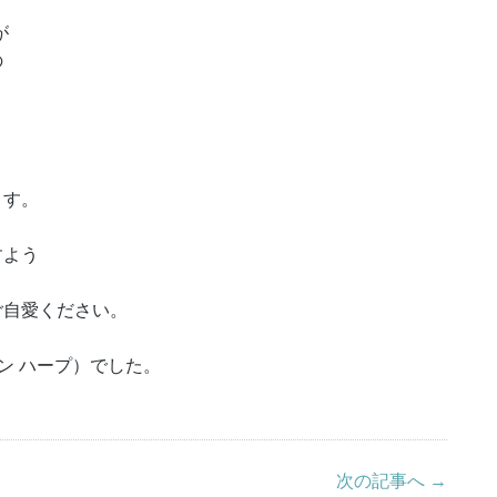
が
の
ます。
すよう
ご自愛ください。
ザイン ハープ）でした。
次の記事へ →