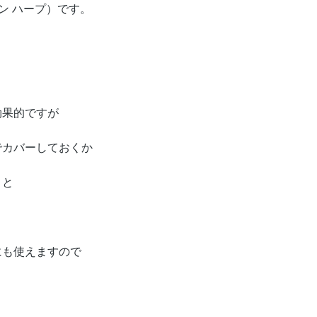
ザイン ハープ）です。
効果的ですが
でカバーしておくか
くと
にも使えますので