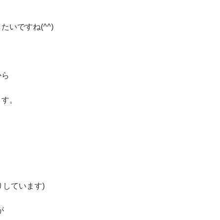
いですね(^^)
から
ます。
りしています)
が