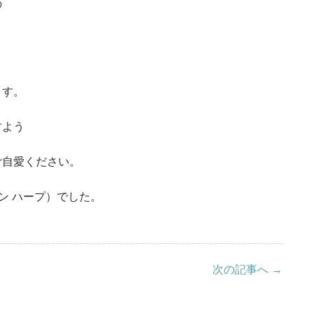
の
ます。
すよう
ご自愛ください。
ザイン ハープ）でした。
次の記事へ →