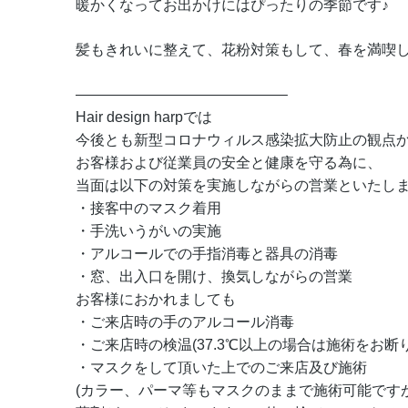
暖かくなってお出かけにはぴったりの季節です♪
髪もきれいに整えて、花粉対策もして、春を満喫した
——————————————–
Hair design harpでは
今後とも新型コロナウィルス感染拡大防止の観点
お客様および従業員の安全と健康を守る為に、
当面は以下の対策を実施しながらの営業といたし
・接客中のマスク着用
・手洗いうがいの実施
・アルコールでの手指消毒と器具の消毒
・窓、出入口を開け、換気しながらの営業
お客様におかれましても
・ご来店時の手のアルコール消毒
・ご来店時の検温(37.3℃以上の場合は施術をお断
・マスクをして頂いた上でのご来店及び施術
(カラー、パーマ等もマスクのままで施術可能です