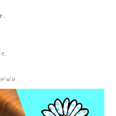
です。
って、
ﾟωﾟ)ﾉ