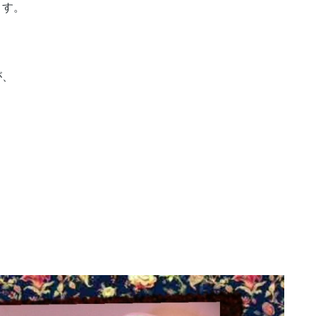
ます。
が、