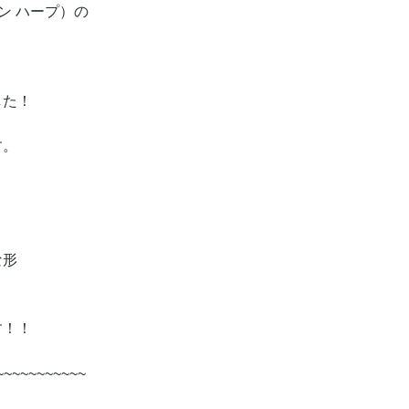
ザイン ハープ）の
した！
す。
な形
す！！
~~~~~~~~~~~