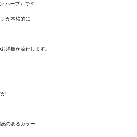
ザイン ハープ）です。
ョンが本格的に
のお洋服が流行します。
すが
明感のあるカラー