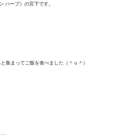
デザイン ハープ）の宮下です。
ちと集まってご飯を食べました（＾ｕ＾）
、
！