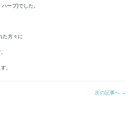
イン ハープ)でした。
られた方々に
す。
ます。
次の記事へ →