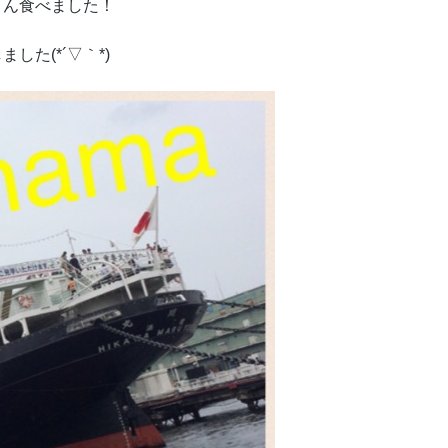
さん食べました！
た(*´▽｀*)