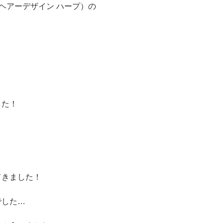
p （ヘアーデザイン ハープ）の
した！
てきました！
でした…